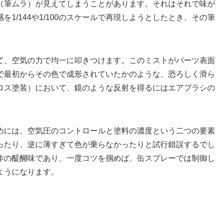
（筆ムラ）が見えてしまうことがあります。それはそれで味が
1/144や1/100のスケールで再現しようとしたとき、その筆
て、空気の力で均一に叩きつけます。このミストがパーツ表面
で最初からその色で成形されていたかのような、恐ろしく滑ら
ロス塗装）において、鏡のような反射を得るにはエアブラシの
めには、空気圧のコントロールと塗料の濃度という二つの要素
ったり、逆に薄すぎて色が乗らなかったりと試行錯誤するでし
作の醍醐味であり、一度コツを掴めば、缶スプレーでは制御し
ようになります。