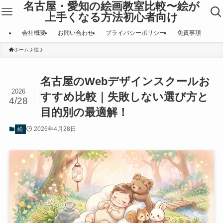
名古屋・愛知の絵画教室比較〜絵が
上手くなる方法初心者向け
会社概要
お問い合わせ
プライバシーポリシー
免責事項
ホーム
絵
名古屋のWebデザインスクールお
2026
すすめ比較｜失敗しない選び方と
4/28
目的別の最適解！
2026年4月28日
絵