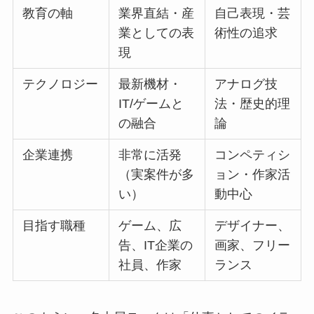
教育の軸
業界直結・産
自己表現・芸
業としての表
術性の追求
現
テクノロジー
最新機材・
アナログ技
IT/ゲームと
法・歴史的理
の融合
論
企業連携
非常に活発
コンペティシ
（実案件が多
ョン・作家活
い）
動中心
目指す職種
ゲーム、広
デザイナー、
告、IT企業の
画家、フリー
社員、作家
ランス